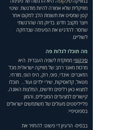
במוזיקה
סינקופה
 היא הדגשה של פעימה 
מוזיקלית שלא אמורה להיות מודגשת. שינוי 
קטן שמסיט את תשומת הלב למקום אחר 
ויוצר מקצב חדש. בדיוק מה שהרגשתי 
שחסר: להדגיש את הפעימה שנדחקה 
לשוליים.
מה תוכלו לגלות פה
סִינְקוֹפִּי
ממוקדת לשפה העברית. היא 
מרכזת מאגר רחב של מוזיקה ישראלית מכל 
הז’אנרים: אינדי, פופ, רוק, היפ הופ, מזרחי, 
מטאל, קלאסיקות, שירי ילדים ועוד...  תוכלו 
למצוא כאן רליסים חדשים, המלצות האזנה, 
קישורים למצעדים המובילים, והמון 
פלייליסטים מעולים של משתמשים ישראלים 
בספוטיפיי.
בבסיס- הרעיון די פשוט: להחזיר את 