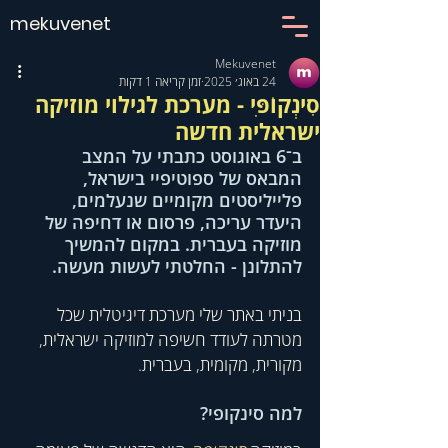
mekuvenet
Mekuvenet
24 באוג׳ 2025
זמן קריאה 1 דקות
סִינְקוֹפִּי - מערכת לגילוי מוזיקה
ישראלית חדשה
ב־6 באוגוסט כתבתי על המצב 
המבאס של ספוטיפיי בישראל,  
פלייליסטים מקומיים שנעלמים, 
היעדר עריכה, פרסום או דחיפה של 
מוזיקה בעברית. במקום להמשיך 
להתלונן - החלטתי לעשות מעשה.
בניתי באתר שלי מערכת דיגיטלית שכל 
מטרתה לעודד חשיפה למוזיקה ישראלית, 
מקורית, מקומית, בעברית.
למה סינקופי?