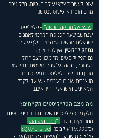
שזכו לעשרות אלפי עוקבים. כיום, חלק ניכר 
מהם הוסרו או פשוט ננטשו.
“
שישי של מוזיקה חדשה
”  
- פלייליסט 
שנחשב שער הכניסה המרכזי לאמנים 
ישראלים חדשים, עם כ 24 אלף עוקבים 
נמחק לחלוטין
. אין לו תחליף. 
גם הפלייליסטים: מרימים, מצב הרוק, 
בעבודה, בריזה של ערב, נושמים רגוע ועוד 
מגוון רחב של פלייליסטים מערכתיים 
מז'אנרים שונים בעברית - שיועדו לקבל 
המאזינים הישראלי - היו ואינם. 
מה מצב הפלייליסטים הקיימים? 
חלק מהפלייליסטים שעוד נותרו זמינים אינם 
מתוחזקים, דוגמת 
"
דור ההיפ הופ
" 
(כ־19,000 עוקבים), 
EQUAL Israel
 - 
פלייליסט שנועד להעצים, לקדם ולהעניק 