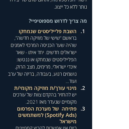
נותר ללא כל ייצוג. 
מה צריך לדרוש מספוטיפיי?
השבת פלייליסטים שנמחקו
בראשם “שישי של מוזיקה חדשה”, 
שהיה שער הכניסה המרכזי לאמנים 
ישראלים חדשים. יחד איתו - שאר 
הפלייליסטים שנמחקו או ננטשו: 
אינדי ישראלי, מרימים, מצב הרוק, 
נושמים רגוע, בעבודה, בריזה של ערב 
ועוד...
מינוי עורך/ת מוזיקה מקומי/ת
יש להחזיר בהקדם צוות של עורכים 
מקומיים שנעדר מאז 2021.
פתיחה  של מערכת הפרסום 
(Spotify Ads) למשתמשים 
מישראל
כיום אין אפשרות להריץ קמפיינים 