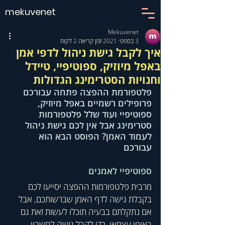
mekuvenet
Mekuvenet
3 בספט׳ 2021
זמן קריאה 2 דקות
איך לקבל גישת ניהול לדפי אמן
באפל מיוזיק, ספוטיפיי, טיידל
וחנויות הסטרימינג הגדולות
פלטפורמת ההפצה פתחה עבורכם 
פרופילים רשמיים באפל מיוזיק, 
ספוטיפיי ועוד שלל פלטפורמות 
סטרימינג אבל אין לכם גישת ניהול 
לעמוד האמן? הפוסט הבא הוא 
עבורכם 
ספוטיפיי לאמנים
מרבית פלטפורמות ההפצה יסייעו לכם 
בקבלת גישה לדף האמן שברשותכם, אבל 
אם נתקלתם בבעיה תוכלו לעשות זאת גם 
באופן עצמאי. כדי לקבל גישה לחשבון 