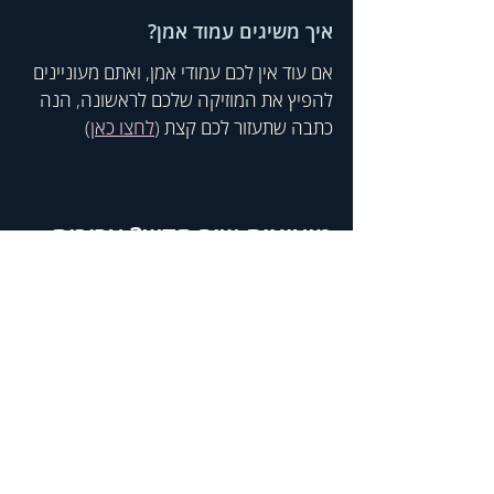
איך משיגים עמוד אמן? 
אם עוד אין לכם עמודי אמן, ואתם מעוניינים 
להפיץ את המוזיקה שלכם לראשונה, הנה 
כתבה שתעזור לכם קצת (
לחצו כאן
)
מוציאים שיר חדש? צריכים 
עזרה בהפצה, קידום או 
ייעוץ?
בואו נדבר!   
לחצו כאן
והשאירו לי פרטים