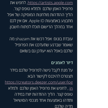
https://artists.apple.com
, לחפש את 
פרופיל האמן שלכם  ולמלא טופס קצר.  
הליך ההזדהות מולחנות המוסיקה של אפל 
מתבצע באמצעות Apple ID. אם אין לכם 
אחד במהלך הרישום תוכלו לפתוח חשבון. 
עובדת בונוס: אפל רכשו את shazam מה 
שאומר שברגע שתעדכנו את הפרופיל 
שלכם באפל הוא יעודכן גם בשזאם
דיזר לאמנים
על מנת לקבל גישה לפרופיל שלכם בזידר 
תצטרכו להיכנס לקישור הבא: 
https://creators.deezer.com/user/log
in
 , לחפש את פרופיל האמן שלכם  ולמלא 
טופס קצר. הליך ההזדהות יזורז במידה 
ותזדהו באמצעות אחד מנכסי הסושיאל 
מדיה שלכם